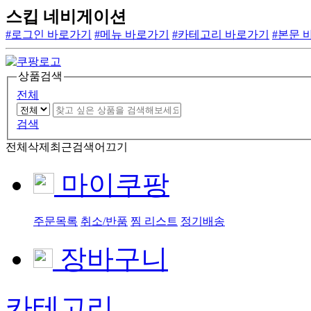
스킵 네비게이션
#로그인 바로가기
#메뉴 바로가기
#카테고리 바로가기
#본문 
상품검색
전체
검색
전체삭제
최근검색어끄기
마이쿠팡
주문목록
취소/반품
찜 리스트
정기배송
장바구니
카테고리