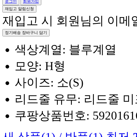
로그인
회원가입
재입고 알림신청
재입고 시 회원님의 이메
정기배송 장바구니 담기
색상계열: 블루계열
모양: H형
사이즈: 소(S)
리드줄 유무: 리드줄 
쿠팡상품번호: 5920161660
새 상품
(1)
/
반품
(1)
최저