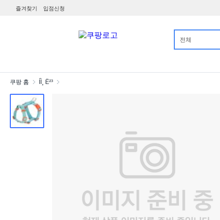
즐겨찾기
입점신청
전체
카테고리
쿠팡 홈
ÍÌ¸ Ë²³