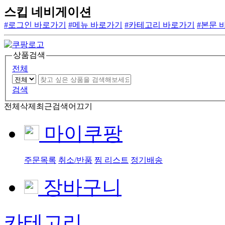
스킵 네비게이션
#로그인 바로가기
#메뉴 바로가기
#카테고리 바로가기
#본문 
상품검색
전체
검색
전체삭제
최근검색어끄기
마이쿠팡
주문목록
취소/반품
찜 리스트
정기배송
장바구니
카테고리