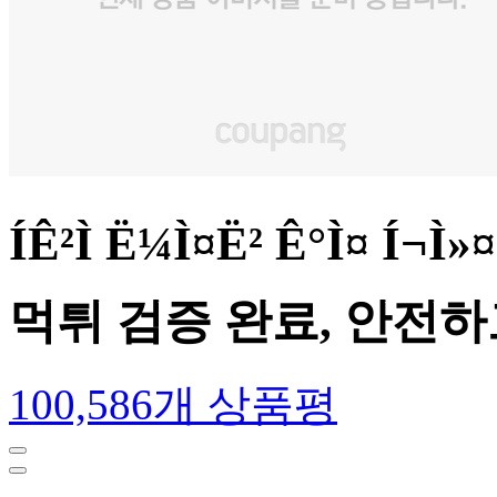
ÍÊ²Ì Ë¼Ì¤Ë² Ê°
먹튀 검증 완료, 안전
100,586개 상품평