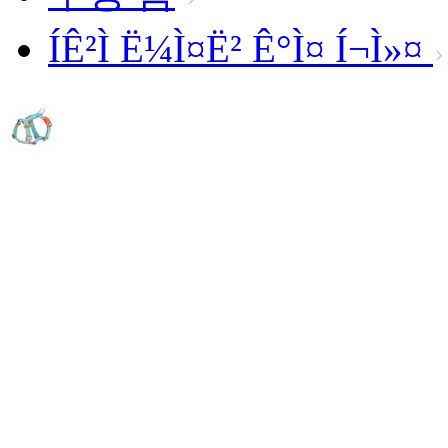
ÍÊ²Ì Ë¼Ì¤Ë² Ê°Ì¤ Í¬Ì»¤