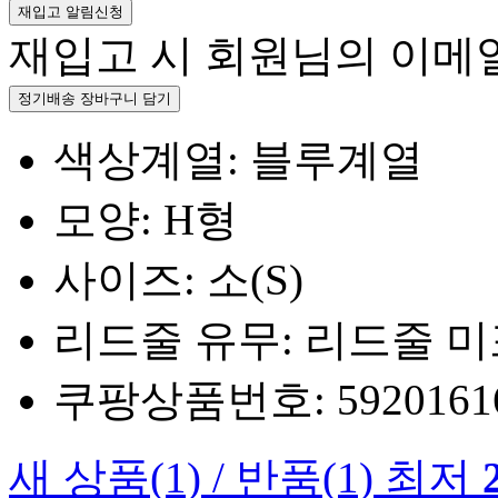
재입고 알림신청
재입고 시 회원님의 이메
정기배송 장바구니 담기
색상계열: 블루계열
모양: H형
사이즈: 소(S)
리드줄 유무: 리드줄 
쿠팡상품번호: 5920161660
새 상품
(1)
/
반품
(1)
최저