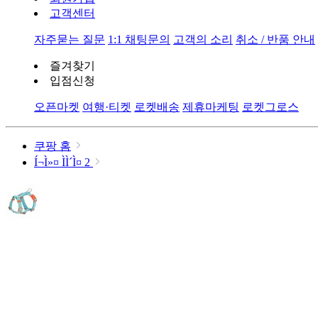
고객센터
자주묻는 질문
1:1 채팅문의
고객의 소리
취소 / 반품 안내
즐겨찾기
입점신청
오픈마켓
여행·티켓
로켓배송
제휴마케팅
로켓그로스
쿠팡 홈
Í¬Ì»¤ ÌÌ´Ì¤ 2