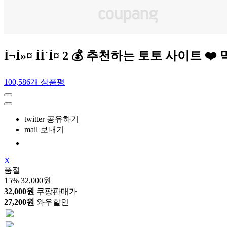
Í¬Ì»¤ ÌÌ´Ì¤ 2 💰 추천하는 토토 
100,586개 상품평
twitter 공유하기
mail 보내기
X
품절
15%
32,000원
32,000원
쿠팡판매가
27,200원
와우할인