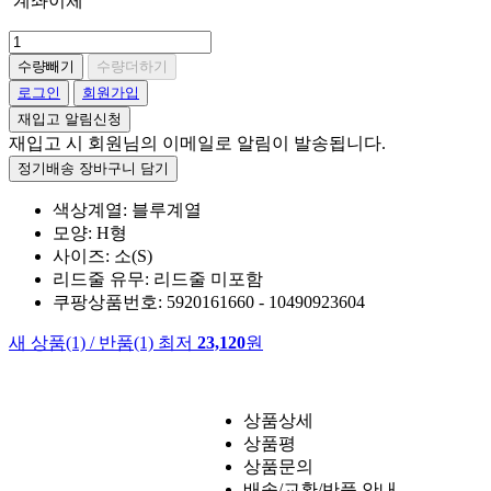
계좌이체
수량빼기
수량더하기
로그인
회원가입
재입고 알림신청
재입고 시 회원님의 이메일로 알림이 발송됩니다.
정기배송 장바구니 담기
색상계열: 블루계열
모양: H형
사이즈: 소(S)
리드줄 유무: 리드줄 미포함
쿠팡상품번호: 5920161660 - 10490923604
새 상품
(1)
/
반품
(1)
최저
23,120
원
상품상세
상품평
상품문의
배송/교환/반품 안내