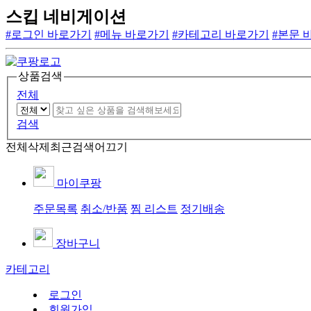
스킵 네비게이션
#로그인 바로가기
#메뉴 바로가기
#카테고리 바로가기
#본문 
상품검색
전체
검색
전체삭제
최근검색어끄기
마이쿠팡
주문목록
취소/반품
찜 리스트
정기배송
장바구니
카테고리
로그인
회원가입