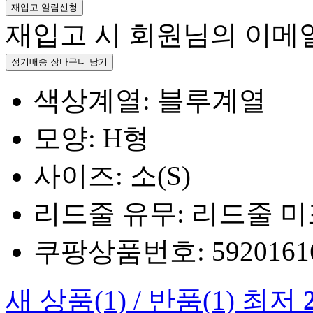
재입고 알림신청
재입고 시 회원님의 이메
정기배송 장바구니 담기
색상계열: 블루계열
모양: H형
사이즈: 소(S)
리드줄 유무: 리드줄 
쿠팡상품번호: 5920161660
새 상품
(1)
/
반품
(1)
최저