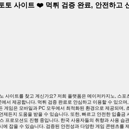
💰 추천하는 토토 사이트 ❤️ 먹튀 검증 완료, 안전
노 사이트를 찾고 계신가요? 저희 플랫폼은 메이저카지노, 스포츠 
 곳에서 제공합니다. 먹튀 검증 완료로 안심하고 이용할 수 있으며
든 게임은 모바일과 PC 모두에서 최적화된 환경으로 제공되며, 
 언제든지 도움을 받을 수 있습니다. 또한, 빠르고 안전한 입출
너스 프로모션도 진행 중입니다. 한국 사용자들의 취향과 사용 습
동시에 잡을 수 있습니다. 검증된 안전성과 다양한 게임 콘텐츠를 