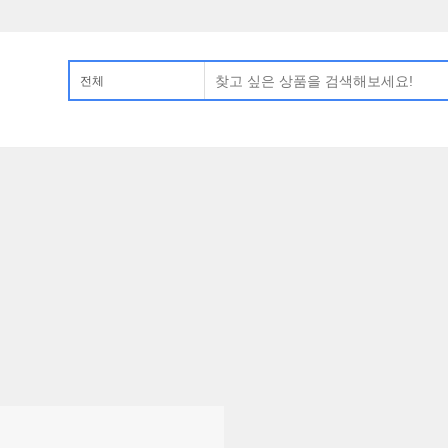
검색
전체