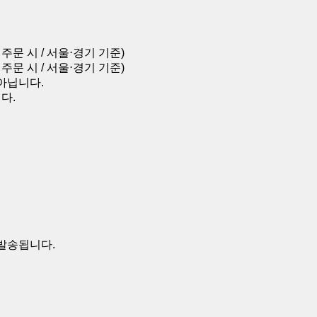
 주문 시
/ 서울⋅경기 기준
)
 주문 시
/ 서울⋅경기 기준
)
아닙니다.
다.
발송됩니다.