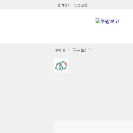
즐겨찾기
입점신청
카테고리
쿠팡 홈
Í¬Ì»¤ Ë¼Ì´Í