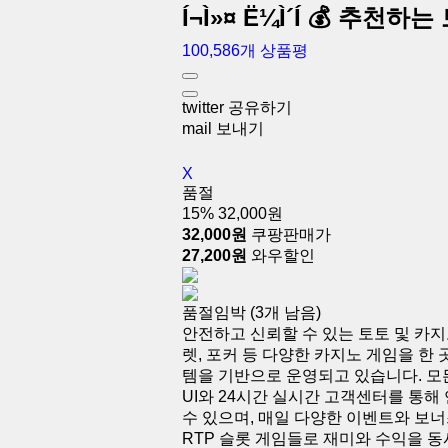
Í¬Ì»¤ Ë¼Ì´Í 
100,586개 상품평
twitter 공유하기
mail 보내기
X
품절
15%
32,000원
32,000원
쿠팡판매가
27,200원
와우할인
품절임박 (3개 남음)
안전하고 신뢰할 수 있는 토토 및 카지
렛, 포커 등 다양한 카지노 게임을 한
템을 기반으로 운영되고 있습니다. 모
UI와 24시간 실시간 고객센터를 통해
수 있으며, 매일 다양한 이벤트와 보
RTP 슬롯 게임들로 재미와 수익을 