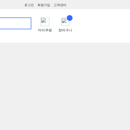
로그인
회원가입
고객센터
마이쿠팡
장바구니