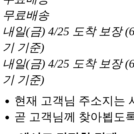
무료배송
내일(금) 4/25
도착 보장
(
기 기준
)
내일(금) 4/25
도착 보장
(
기 기준
)
현재 고객님 주소지는 
곧 고객님께 찾아뵙도