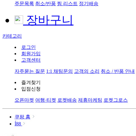
주문목록
취소/반품
찜 리스트
정기배송
장바구니
카테고리
로그인
회원가입
고객센터
자주묻는 질문
1:1 채팅문의
고객의 소리
취소 / 반품 안내
즐겨찾기
입점신청
오픈마켓
여행·티켓
로켓배송
제휴마케팅
로켓그로스
쿠팡 홈
Í88