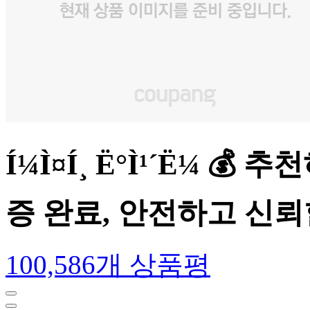
Í¼Ì¤Í¸ Ë°Ì¹´Ë¼
증 완료, 안전하고 신
100,586개 상품평