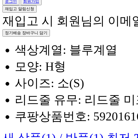
로그인
회원가입
재입고 알림신청
재입고 시 회원님의 이메
정기배송 장바구니 담기
색상계열: 블루계열
모양: H형
사이즈: 소(S)
리드줄 유무: 리드줄 
쿠팡상품번호: 5920161660
새 상품
(1)
/
반품
(1)
최저