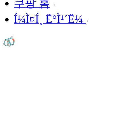
쿠팡 홈
Í¼Ì¤Í¸ Ë°Ì¹´Ë¼