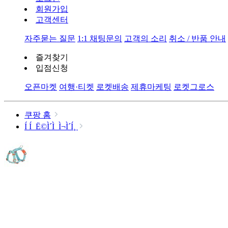
회원가입
고객센터
자주묻는 질문
1:1 채팅문의
고객의 소리
취소 / 반품 안내
즐겨찾기
입점신청
오픈마켓
여행·티켓
로켓배송
제휴마케팅
로켓그로스
쿠팡 홈
Í Í Ë©Ì´Ì  Ì¬Ì´Í¸