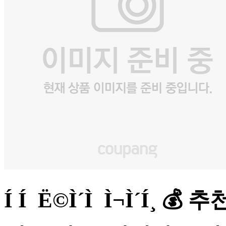
Í Í Ë©Ì´Ì  Ì¬Ì