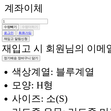
계좌이체
수량빼기
수량더하기
로그인
회원가입
재입고 알림신청
재입고 시 회원님의 이메
정기배송 장바구니 담기
색상계열: 블루계열
모양: H형
사이즈: 소(S)