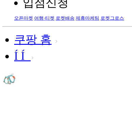
입점신청
오픈마켓
여행·티켓
로켓배송
제휴마케팅
로켓그로스
쿠팡 홈
Í Í