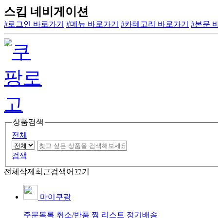
스킵 네비게이션
#로그인 바로가기
#메뉴 바로가기
#카테고리 바로가기
#본문 
상품검색
전체
검색
전체삭제
최근검색어끄기
마이쿠팡
주문목록
취소/반품
찜 리스트
정기배송