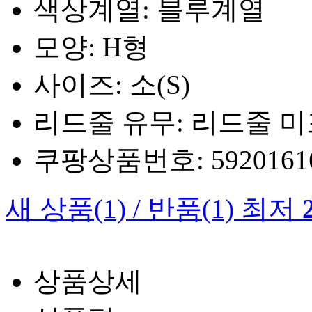
색상계열: 블루계열
모양: H형
사이즈: 소(S)
리드줄 유무: 리드줄 
쿠팡상품번호: 5920161660
새 상품
(1)
/
반품
(1)
최저
상품상세