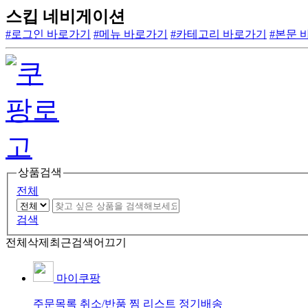
스킵 네비게이션
#로그인 바로가기
#메뉴 바로가기
#카테고리 바로가기
#본문 
상품검색
전체
검색
전체삭제
최근검색어끄기
마이쿠팡
주문목록
취소/반품
찜 리스트
정기배송