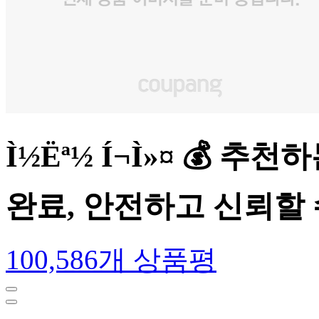
Ì½Ëª½ Í¬Ì»¤ 💰 
완료, 안전하고 신뢰할
100,586개 상품평