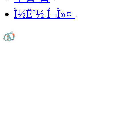
Ì½Ëª½ Í¬Ì»¤