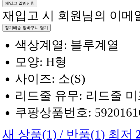
재입고 알림신청
재입고 시 회원님의 이메
정기배송 장바구니 담기
색상계열: 블루계열
모양: H형
사이즈: 소(S)
리드줄 유무: 리드줄 
쿠팡상품번호: 5920161660
새 상품
(1)
/
반품
(1)
최저