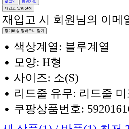
로그인
회원가입
재입고 알림신청
재입고 시 회원님의 이메
정기배송 장바구니 담기
색상계열: 블루계열
모양: H형
사이즈: 소(S)
리드줄 유무: 리드줄 
쿠팡상품번호: 5920161660
새 상품
(1)
/
반품
(1)
최저