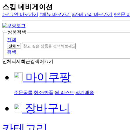
스킵 네비게이션
#로그인 바로가기
#메뉴 바로가기
#카테고리 바로가기
#본문 
상품검색
전체
검색
전체삭제
최근검색어끄기
마이쿠팡
주문목록
취소/반품
찜 리스트
정기배송
장바구니
카테고리