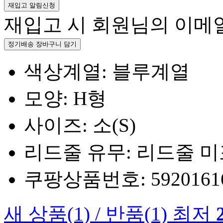
재입고 알림신청
재입고 시 회원님의 이메
정기배송 장바구니 담기
색상계열: 블루계열
모양: H형
사이즈: 소(S)
리드줄 유무: 리드줄 
쿠팡상품번호: 5920161660
새 상품
(1)
/
반품
(1)
최저