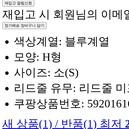
재입고 알림신청
재입고 시 회원님의 이메
정기배송 장바구니 담기
색상계열: 블루계열
모양: H형
사이즈: 소(S)
리드줄 유무: 리드줄 
쿠팡상품번호: 5920161660
새 상품
(1)
/
반품
(1)
최저