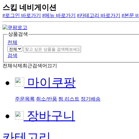
스킵 네비게이션
#로그인 바로가기
#메뉴 바로가기
#카테고리 바로가기
#본문 
상품검색
전체
검색
전체삭제
최근검색어끄기
마이쿠팡
주문목록
취소/반품
찜 리스트
정기배송
장바구니
카테고리