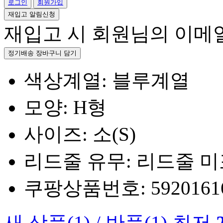
로그인
회원가입
재입고 알림신청
재입고 시 회원님의 이메
정기배송 장바구니 담기
색상계열: 블루계열
모양: H형
사이즈: 소(S)
리드줄 유무: 리드줄 
쿠팡상품번호: 5920161660
새 상품
(1)
/
반품
(1)
최저