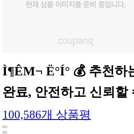
Ì¶ÊΜ¬ Ë°Í° 💰 
완료, 안전하고 신뢰할
100,586개 상품평