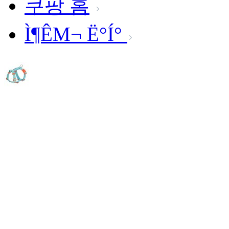
쿠팡 홈
Ì¶ÊΜ¬ Ë°Í°