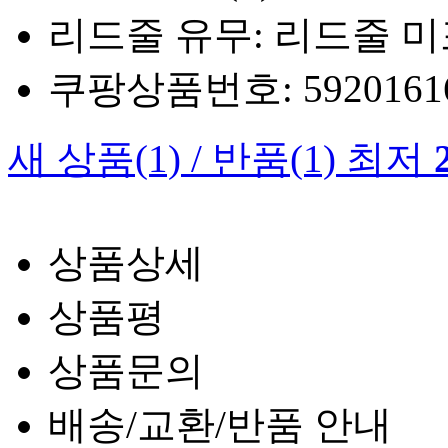
리드줄 유무: 리드줄 
쿠팡상품번호: 5920161660
새 상품
(1)
/
반품
(1)
최저
상품상세
상품평
상품문의
배송/교환/반품 안내