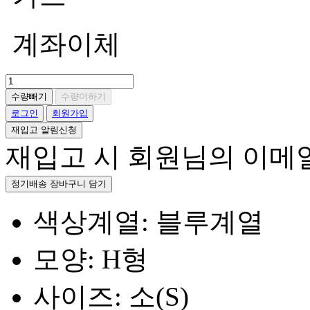
계좌이체
수량빼기
수량더하기
로그인
회원가입
재입고 알림신청
재입고 시 회원님의 이메
정기배송 장바구니 담기
색상계열: 블루계열
모양: H형
사이즈: 소(S)