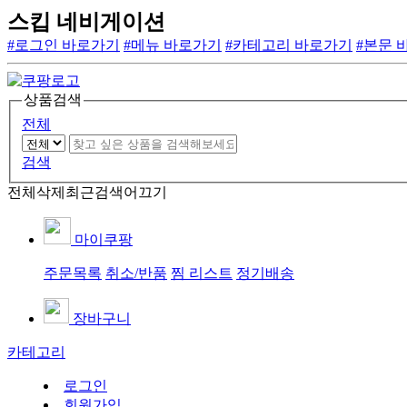
스킵 네비게이션
#로그인 바로가기
#메뉴 바로가기
#카테고리 바로가기
#본문 
상품검색
전체
검색
전체삭제
최근검색어끄기
마이쿠팡
주문목록
취소/반품
찜 리스트
정기배송
장바구니
카테고리
로그인
회원가입