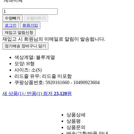
계좌이체
수량빼기
수량더하기
로그인
회원가입
재입고 알림신청
재입고 시 회원님의 이메일로 알림이 발송됩니다.
정기배송 장바구니 담기
색상계열: 블루계열
모양: H형
사이즈: 소(S)
리드줄 유무: 리드줄 미포함
쿠팡상품번호: 5920161660 - 10490923604
새 상품
(1)
/
반품
(1)
최저
23,120
원
상품상세
상품평
상품문의
배송/교환/반품 안내