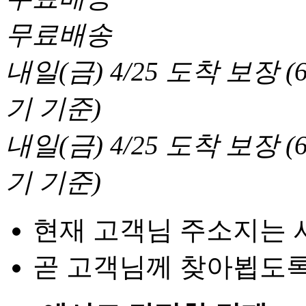
무료배송
내일(금) 4/25
도착 보장
(
기 기준
)
내일(금) 4/25
도착 보장
(
기 기준
)
현재 고객님 주소지는 
곧 고객님께 찾아뵙도