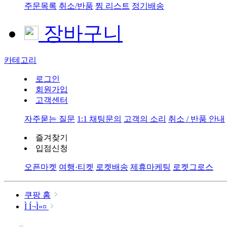
주문목록
취소/반품
찜 리스트
정기배송
장바구니
카테고리
로그인
회원가입
고객센터
자주묻는 질문
1:1 채팅문의
고객의 소리
취소 / 반품 안내
즐겨찾기
입점신청
오픈마켓
여행·티켓
로켓배송
제휴마케팅
로켓그로스
쿠팡 홈
Ì­ Í¬Ì»¤