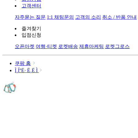
고객센터
자주묻는 질문
1:1 채팅문의
고객의 소리
취소 / 반품 안내
즐겨찾기
입점신청
오픈마켓
여행·티켓
로켓배송
제휴마케팅
로켓그로스
쿠팡 홈
Ì¸Í°Ë· Ë¸Ë Ì­