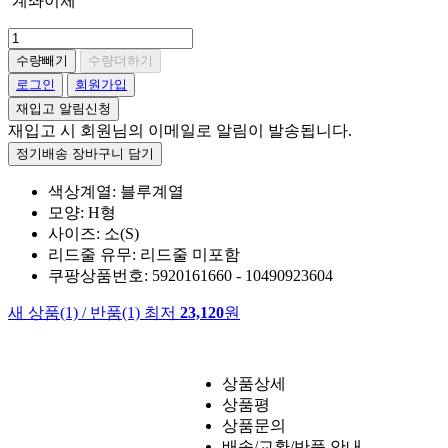
계좌이체
수량빼기
수량더하기
로그인
회원가입
재입고 알림신청
재입고 시 회원님의 이메일로 알림이 발송됩니다.
정기배송 장바구니 담기
색상계열: 블루계열
모양: H형
사이즈: 소(S)
리드줄 유무: 리드줄 미포함
쿠팡상품번호: 5920161660 - 10490923604
새 상품
(1)
/
반품
(1)
최저
23,120
원
상품상세
상품평
상품문의
배송/교환/반품 안내