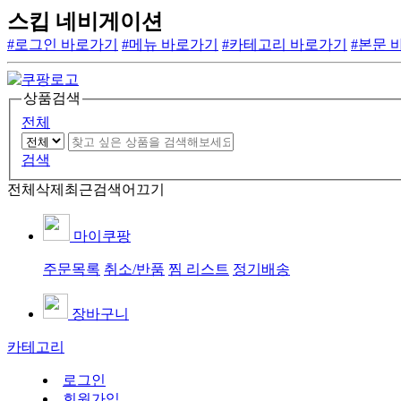
스킵 네비게이션
#로그인 바로가기
#메뉴 바로가기
#카테고리 바로가기
#본문 
상품검색
전체
검색
전체삭제
최근검색어끄기
마이쿠팡
주문목록
취소/반품
찜 리스트
정기배송
장바구니
카테고리
로그인
회원가입