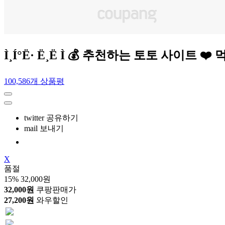
Ì¸Í°Ë· Ë¸Ë Ì­ 💰 추천하는 토토
100,586개 상품평
twitter 공유하기
mail 보내기
X
품절
15%
32,000원
32,000원
쿠팡판매가
27,200원
와우할인