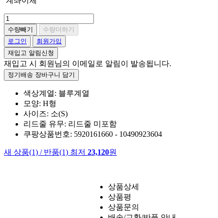
계좌이체
수량빼기
수량더하기
로그인
회원가입
재입고 알림신청
재입고 시 회원님의 이메일로 알림이 발송됩니다.
정기배송 장바구니 담기
색상계열: 블루계열
모양: H형
사이즈: 소(S)
리드줄 유무: 리드줄 미포함
쿠팡상품번호: 5920161660 - 10490923604
새 상품
(1)
/
반품
(1)
최저
23,120
원
상품상세
상품평
상품문의
배송/교환/반품 안내