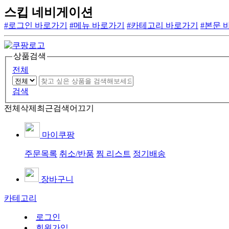
스킵 네비게이션
#로그인 바로가기
#메뉴 바로가기
#카테고리 바로가기
#본문 
상품검색
전체
검색
전체삭제
최근검색어끄기
마이쿠팡
주문목록
취소/반품
찜 리스트
정기배송
장바구니
카테고리
로그인
회원가입