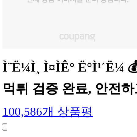
Ì¨Ë¼Ì¸ Ì¤ÌÊ° Ë°
먹튀 검증 완료, 안전
100,586개 상품평