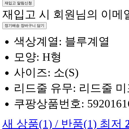
재입고 알림신청
재입고 시 회원님의 이메
정기배송 장바구니 담기
색상계열: 블루계열
모양: H형
사이즈: 소(S)
리드줄 유무: 리드줄 
쿠팡상품번호: 5920161660
새 상품
(1)
/
반품
(1)
최저