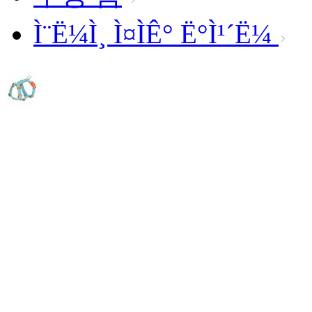
Ì¨Ë¼Ì¸ Ì¤ÌÊ° Ë°Ì¹´Ë¼