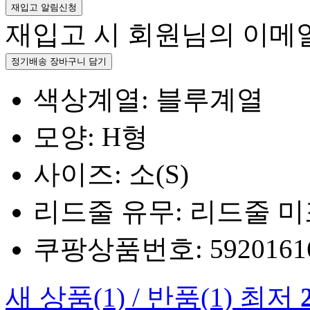
재입고 알림신청
재입고 시 회원님의 이메
정기배송 장바구니 담기
색상계열: 블루계열
모양: H형
사이즈: 소(S)
리드줄 유무: 리드줄 
쿠팡상품번호: 5920161660
새 상품
(1)
/
반품
(1)
최저