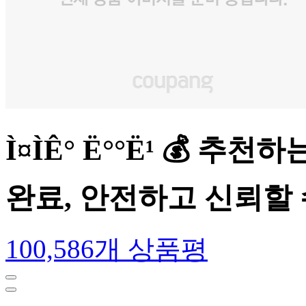
Ì¤ÌÊ° Ë°°Ë¹ 
완료, 안전하고 신뢰할
100,586개 상품평