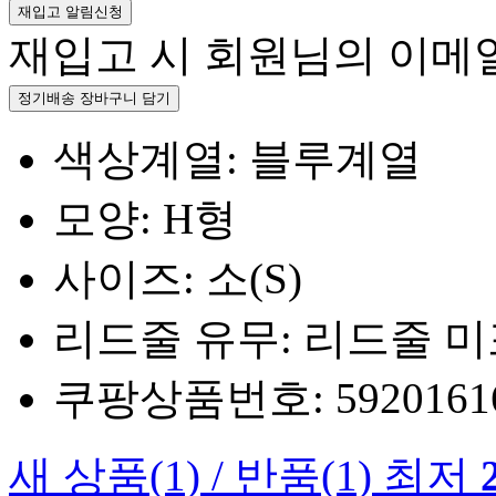
재입고 알림신청
재입고 시 회원님의 이메
정기배송 장바구니 담기
색상계열: 블루계열
모양: H형
사이즈: 소(S)
리드줄 유무: 리드줄 
쿠팡상품번호: 5920161660
새 상품
(1)
/
반품
(1)
최저