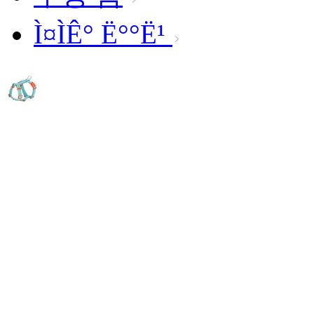
Ì¤ÌÊ° Ë°°Ë¹