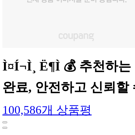
Ì¤Í¬Ì¸ Ë¶Ì 💰
완료, 안전하고 신뢰할
100,586개 상품평