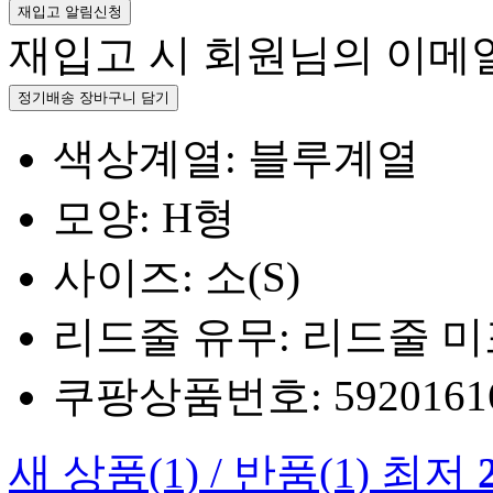
재입고 알림신청
재입고 시 회원님의 이메
정기배송 장바구니 담기
색상계열: 블루계열
모양: H형
사이즈: 소(S)
리드줄 유무: 리드줄 
쿠팡상품번호: 5920161660
새 상품
(1)
/
반품
(1)
최저