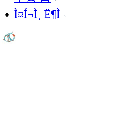
Ì¤Í¬Ì¸ Ë¶Ì