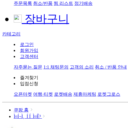
주문목록
취소/반품
찜 리스트
정기배송
장바구니
카테고리
로그인
회원가입
고객센터
자주묻는 질문
1:1 채팅문의
고객의 소리
취소 / 반품 안내
즐겨찾기
입점신청
오픈마켓
여행·티켓
로켓배송
제휴마케팅
로켓그로스
쿠팡 홈
Ì¤Í¬Ì¸ Í Í Ì¤Ê³