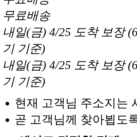
무료배송
내일(금) 4/25
도착 보장
(
기 기준
)
내일(금) 4/25
도착 보장
(
기 기준
)
현재 고객님 주소지는 
곧 고객님께 찾아뵙도