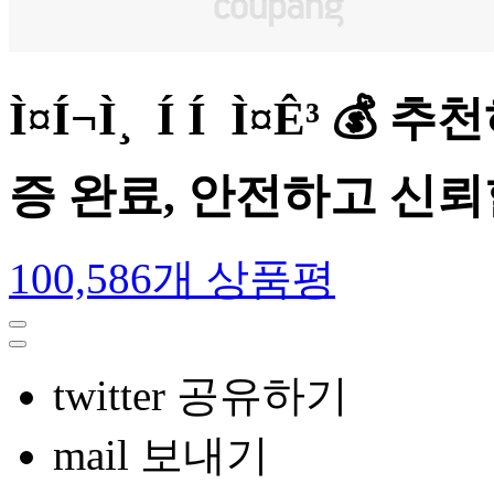
Ì¤Í¬Ì¸ Í Í Ì¤Ê³
증 완료, 안전하고 신
100,586개 상품평
twitter 공유하기
mail 보내기