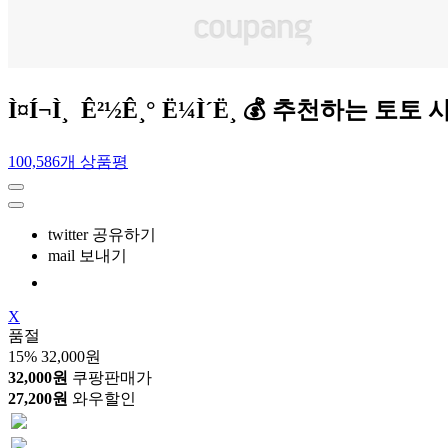
Ì¤Í¬Ì¸ Ê²½Ê¸° Ë¼Ì´Ë¸ 💰 추
100,586개 상품평
twitter 공유하기
mail 보내기
X
품절
15%
32,000원
32,000원
쿠팡판매가
27,200원
와우할인