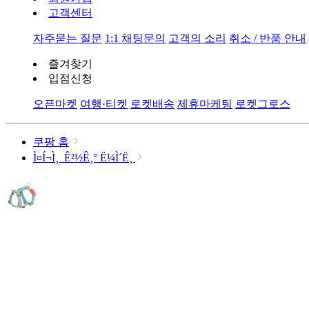
고객센터
자주묻는 질문
1:1 채팅문의
고객의 소리
취소 / 반품 안내
즐겨찾기
입점신청
오픈마켓
여행·티켓
로켓배송
제휴마케팅
로켓그로스
쿠팡 홈
Ì¤Í¬Ì¸ Ê²½Ê¸° Ë¼Ì´Ë¸