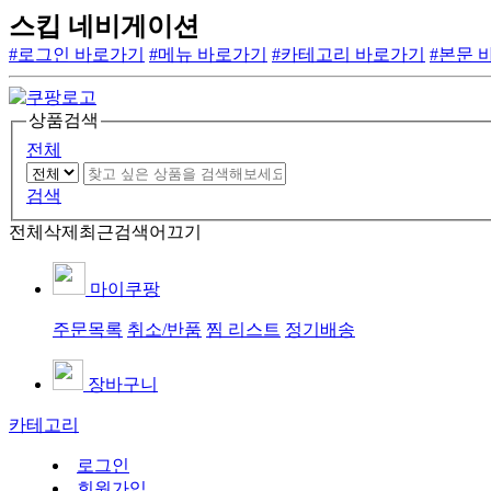
스킵 네비게이션
#로그인 바로가기
#메뉴 바로가기
#카테고리 바로가기
#본문 
상품검색
전체
검색
전체삭제
최근검색어끄기
마이쿠팡
주문목록
취소/반품
찜 리스트
정기배송
장바구니
카테고리
로그인
회원가입