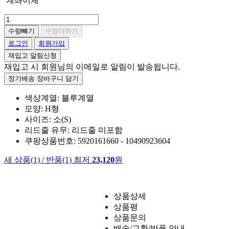
계좌이체
수량빼기
수량더하기
로그인
회원가입
재입고 알림신청
재입고 시 회원님의 이메일로 알림이 발송됩니다.
정기배송 장바구니 담기
색상계열: 블루계열
모양: H형
사이즈: 소(S)
리드줄 유무: 리드줄 미포함
쿠팡상품번호: 5920161660 - 10490923604
새 상품
(1)
/
반품
(1)
최저
23,120
원
상품상세
상품평
상품문의
배송/교환/반품 안내