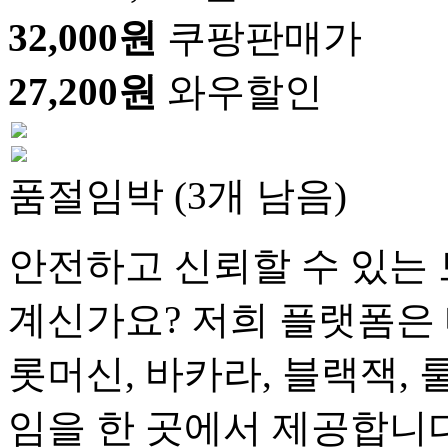
32,000원
쿠팡판매가
27,200원
와우할인
품절임박 (3개 남음)
안전하고 신뢰할 수 있는 
계신가요? 저희 플랫폼은 
롯머신, 바카라, 블랙잭, 
임을 한 곳에서 제공합니다