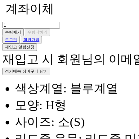
계좌이체
수량빼기
수량더하기
로그인
회원가입
재입고 알림신청
재입고 시 회원님의 이메
정기배송 장바구니 담기
색상계열: 블루계열
모양: H형
사이즈: 소(S)
리드줄 유무: 리드줄 