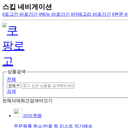
스킵 네비게이션
#로그인 바로가기
#메뉴 바로가기
#카테고리 바로가기
#본문 
상품검색
전체
검색
전체삭제
최근검색어끄기
마이쿠팡
주문목록
취소/반품
찜 리스트
정기배송