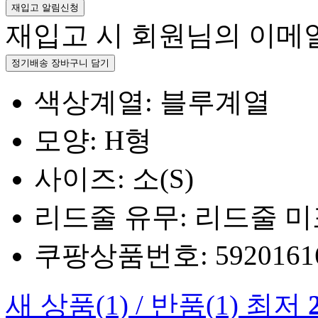
재입고 알림신청
재입고 시 회원님의 이메
정기배송 장바구니 담기
색상계열: 블루계열
모양: H형
사이즈: 소(S)
리드줄 유무: 리드줄 
쿠팡상품번호: 5920161660
새 상품
(1)
/
반품
(1)
최저