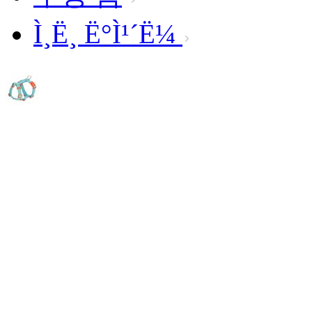
Ì¸Ë¸ Ë°Ì¹´Ë¼