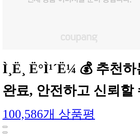
Ì¸Ë¸ Ë°Ì¹´Ë¼ 
완료, 안전하고 신뢰할
100,586개 상품평