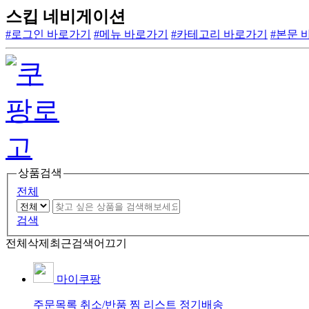
스킵 네비게이션
#로그인 바로가기
#메뉴 바로가기
#카테고리 바로가기
#본문 
상품검색
전체
검색
전체삭제
최근검색어끄기
마이쿠팡
주문목록
취소/반품
찜 리스트
정기배송