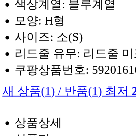
색상계열: 블루계열
모양: H형
사이즈: 소(S)
리드줄 유무: 리드줄 
쿠팡상품번호: 5920161660
새 상품
(1)
/
반품
(1)
최저
상품상세