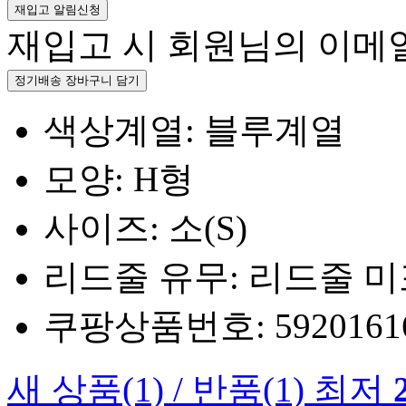
재입고 알림신청
재입고 시 회원님의 이메
정기배송 장바구니 담기
색상계열: 블루계열
모양: H형
사이즈: 소(S)
리드줄 유무: 리드줄 
쿠팡상품번호: 5920161660
새 상품
(1)
/
반품
(1)
최저