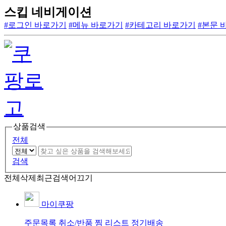
스킵 네비게이션
#로그인 바로가기
#메뉴 바로가기
#카테고리 바로가기
#본문 
상품검색
전체
검색
전체삭제
최근검색어끄기
마이쿠팡
주문목록
취소/반품
찜 리스트
정기배송