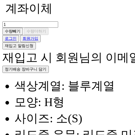
계좌이체
수량빼기
수량더하기
로그인
회원가입
재입고 알림신청
재입고 시 회원님의 이메
정기배송 장바구니 담기
색상계열: 블루계열
모양: H형
사이즈: 소(S)
리드줄 유무: 리드줄 