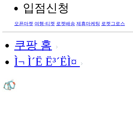
입점신청
오픈마켓
여행·티켓
로켓배송
제휴마케팅
로켓그로스
쿠팡 홈
Ì¬ Ì´Ë Ë³´ËÌ¤