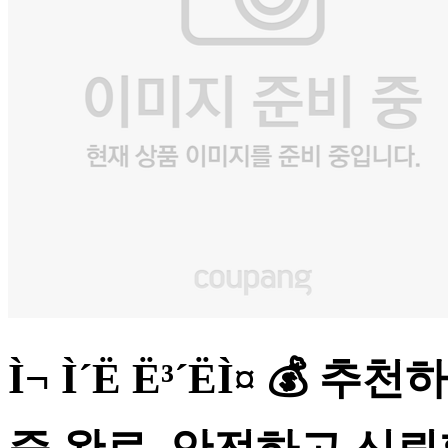
Ì¬ Ì´Ë Ë³´ËÌ¤