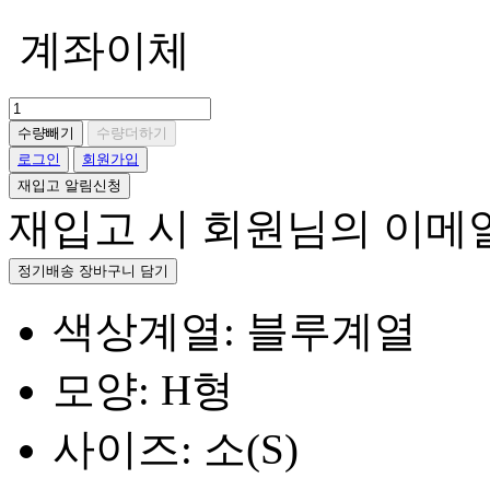
계좌이체
수량빼기
수량더하기
로그인
회원가입
재입고 알림신청
재입고 시 회원님의 이메
정기배송 장바구니 담기
색상계열: 블루계열
모양: H형
사이즈: 소(S)