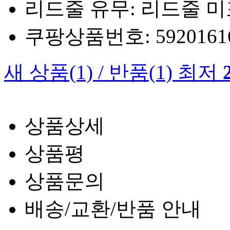
리드줄 유무: 리드줄 
쿠팡상품번호: 5920161660
새 상품
(1)
/
반품
(1)
최저
상품상세
상품평
상품문의
배송/교환/반품 안내