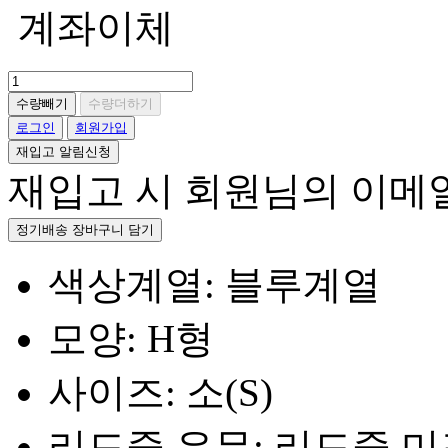
계좌이체
수량빼기
수량더하기
로그인
회원가입
재입고 알림신청
재입고 시 회원님의 이메
정기배송 장바구니 담기
색상계열: 블루계열
모양: H형
사이즈: 소(S)
리드줄 유무: 리드줄 