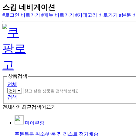
스킵 네비게이션
#로그인 바로가기
#메뉴 바로가기
#카테고리 바로가기
#본문 
상품검색
전체
검색
전체삭제
최근검색어끄기
마이쿠팡
주문목록
취소/반품
찜 리스트
정기배송