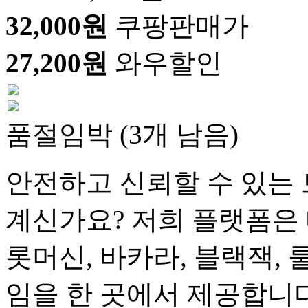
32,000원
쿠팡판매가
27,200원
와우할인
품절임박 (3개 남음)
안전하고 신뢰할 수 있는 
계신가요? 저희 플랫폼은 
롯머신, 바카라, 블랙잭, 
임을 한 곳에서 제공합니다