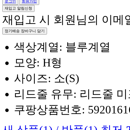
로그인
회원가입
재입고 알림신청
재입고 시 회원님의 이메
정기배송 장바구니 담기
색상계열: 블루계열
모양: H형
사이즈: 소(S)
리드줄 유무: 리드줄 
쿠팡상품번호: 5920161660
새 상품
(1)
/
반품
(1)
최저