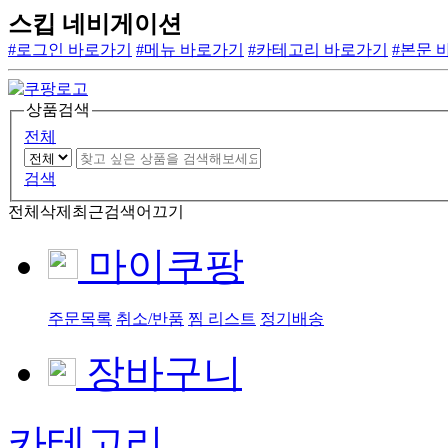
스킵 네비게이션
#로그인 바로가기
#메뉴 바로가기
#카테고리 바로가기
#본문 
상품검색
전체
검색
전체삭제
최근검색어끄기
마이쿠팡
주문목록
취소/반품
찜 리스트
정기배송
장바구니
카테고리