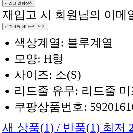
재입고 알림신청
재입고 시 회원님의 이메
정기배송 장바구니 담기
색상계열: 블루계열
모양: H형
사이즈: 소(S)
리드줄 유무: 리드줄 
쿠팡상품번호: 5920161660
새 상품
(1)
/
반품
(1)
최저