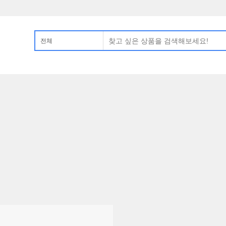
검색
전체