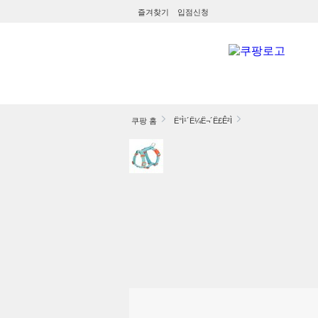
즐겨찾기
입점신청
카테고리
쿠팡 홈
Ë°Ì¹´Ë¼Ë¬´Ë£Ê²Ì