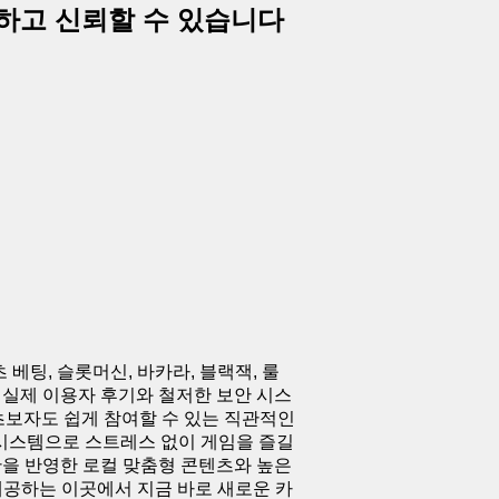
료, 안전하고 신뢰할 수 있습니다
베팅, 슬롯머신, 바카라, 블랙잭, 룰
, 실제 이용자 후기와 철저한 보안 시스
초보자도 쉽게 참여할 수 있는 직관적인
금 시스템으로 스트레스 없이 게임을 즐길
관을 반영한 로컬 맞춤형 콘텐츠와 높은
제공하는 이곳에서 지금 바로 새로운 카