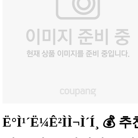
Ë°Ì¹´Ë¼Ê²ÌÌ¬Ì´