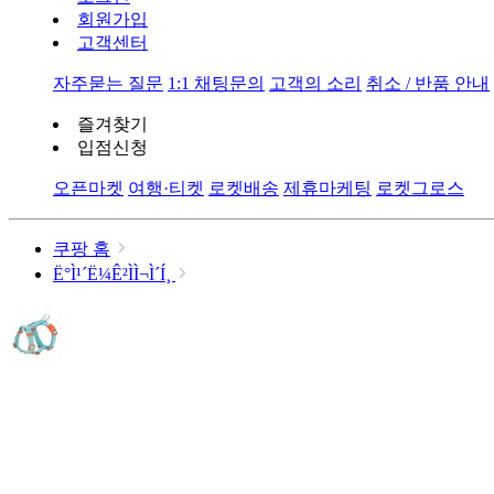
회원가입
고객센터
자주묻는 질문
1:1 채팅문의
고객의 소리
취소 / 반품 안내
즐겨찾기
입점신청
오픈마켓
여행·티켓
로켓배송
제휴마케팅
로켓그로스
쿠팡 홈
Ë°Ì¹´Ë¼Ê²ÌÌ¬Ì´Í¸