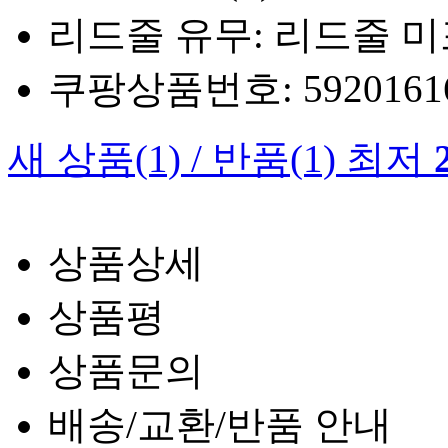
리드줄 유무: 리드줄 
쿠팡상품번호: 5920161660
새 상품
(1)
/
반품
(1)
최저
상품상세
상품평
상품문의
배송/교환/반품 안내