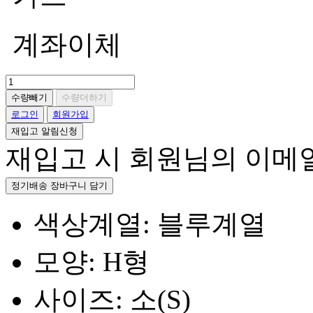
계좌이체
수량빼기
수량더하기
로그인
회원가입
재입고 알림신청
재입고 시 회원님의 이메
정기배송 장바구니 담기
색상계열: 블루계열
모양: H형
사이즈: 소(S)