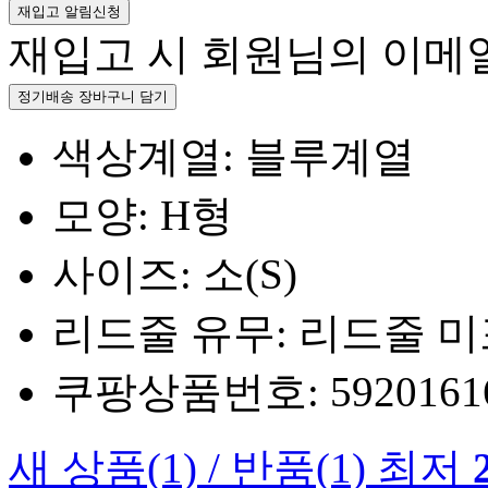
재입고 알림신청
재입고 시 회원님의 이메
정기배송 장바구니 담기
색상계열: 블루계열
모양: H형
사이즈: 소(S)
리드줄 유무: 리드줄 
쿠팡상품번호: 5920161660
새 상품
(1)
/
반품
(1)
최저