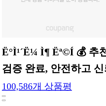
Ë°Ì¹´Ë¼ Ì¶ Ëª©Í
검증 완료, 안전하고 
100,586개 상품평