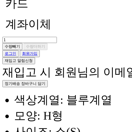
카드
계좌이체
수량빼기
수량더하기
로그인
회원가입
재입고 알림신청
재입고 시 회원님의 이메
정기배송 장바구니 담기
색상계열: 블루계열
모양: H형
사이즈: 소(S)