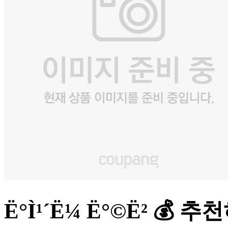
Ë°Ì¹´Ë¼ Ë°©Ë² 