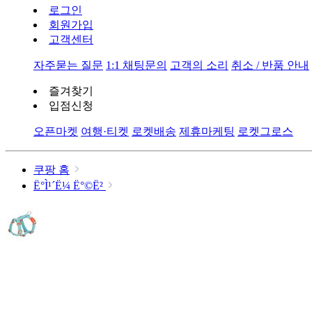
로그인
회원가입
고객센터
자주묻는 질문
1:1 채팅문의
고객의 소리
취소 / 반품 안내
즐겨찾기
입점신청
오픈마켓
여행·티켓
로켓배송
제휴마케팅
로켓그로스
쿠팡 홈
Ë°Ì¹´Ë¼ Ë°©Ë²