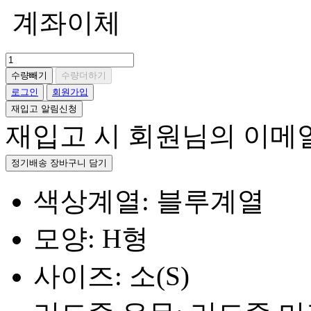
계좌이체
수량빼기
수량더하기
로그인
회원가입
재입고 알림신청
재입고 시 회원님의 이메
정기배송 장바구니 담기
색상계열: 블루계열
모양: H형
사이즈: 소(S)