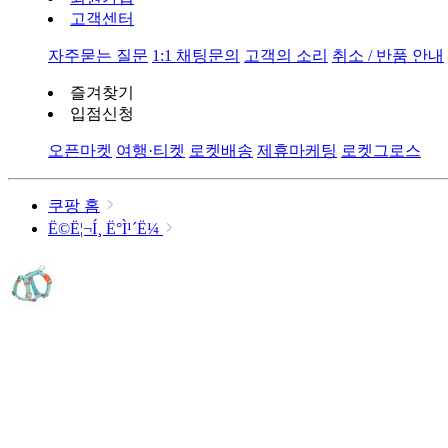
고객센터
자주묻는 질문
1:1 채팅문의
고객의 소리
취소 / 반품 안내
즐겨찾기
입점신청
오픈마켓
여행·티켓
로켓배송
제휴마케팅
로켓그로스
쿠팡 홈
Ë©Ë¦¬Í¸ Ë°Ì¹´Ë¼