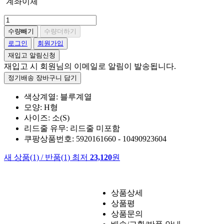
계좌이체
수량빼기
수량더하기
로그인
회원가입
재입고 알림신청
재입고 시 회원님의 이메일로 알림이 발송됩니다.
정기배송 장바구니 담기
색상계열: 블루계열
모양: H형
사이즈: 소(S)
리드줄 유무: 리드줄 미포함
쿠팡상품번호: 5920161660 - 10490923604
새 상품
(1)
/
반품
(1)
최저
23,120
원
상품상세
상품평
상품문의