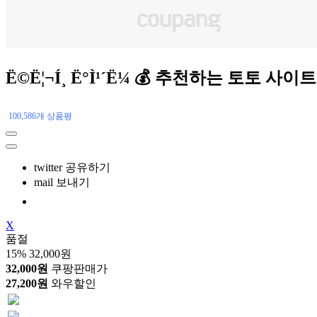
Ë©Ë¦¬Í¸ Ë°Ì¹´Ë¼ 💰 추천하는 토
100,586개 상품평
twitter 공유하기
mail 보내기
X
품절
15%
32,000원
32,000원
쿠팡판매가
27,200원
와우할인