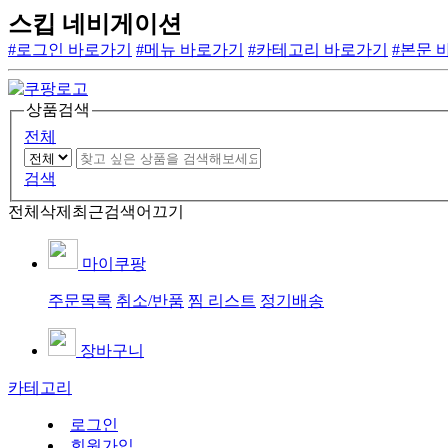
스킵 네비게이션
#로그인 바로가기
#메뉴 바로가기
#카테고리 바로가기
#본문 
상품검색
전체
검색
전체삭제
최근검색어끄기
마이쿠팡
주문목록
취소/반품
찜 리스트
정기배송
장바구니
카테고리
로그인
회원가입