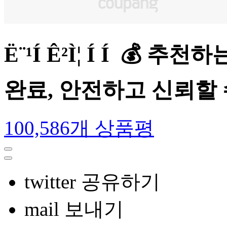
Ë¨¹Í Ê²Ì¦ Í Í 
완료, 안전하고 신뢰할
100,586개 상품평
twitter 공유하기
mail 보내기