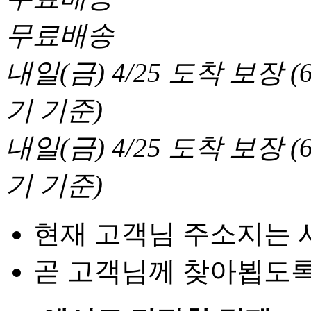
무료배송
내일(금) 4/25
도착 보장
(
기 기준
)
내일(금) 4/25
도착 보장
(
기 기준
)
현재 고객님 주소지는 
곧 고객님께 찾아뵙도