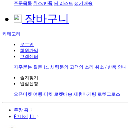
주문목록
취소/반품
찜 리스트
정기배송
장바구니
카테고리
로그인
회원가입
고객센터
자주묻는 질문
1:1 채팅문의
고객의 소리
취소 / 반품 안내
즐겨찾기
입점신청
오픈마켓
여행·티켓
로켓배송
제휴마케팅
로켓그로스
쿠팡 홈
Ë¨¹Í Ê²Ì¦ Í Í