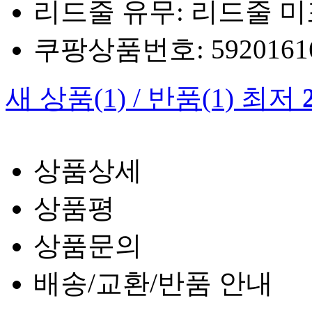
리드줄 유무: 리드줄 
쿠팡상품번호: 5920161660
새 상품
(1)
/
반품
(1)
최저
상품상세
상품평
상품문의
배송/교환/반품 안내