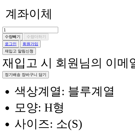
계좌이체
수량빼기
수량더하기
로그인
회원가입
재입고 알림신청
재입고 시 회원님의 이메
정기배송 장바구니 담기
색상계열: 블루계열
모양: H형
사이즈: 소(S)