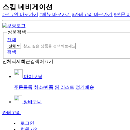
스킵 네비게이션
#로그인 바로가기
#메뉴 바로가기
#카테고리 바로가기
#본문 
상품검색
전체
검색
전체삭제
최근검색어끄기
마이쿠팡
주문목록
취소/반품
찜 리스트
정기배송
장바구니
카테고리
로그인
회원가입