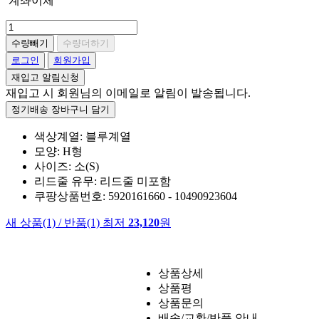
계좌이체
수량빼기
수량더하기
로그인
회원가입
재입고 알림신청
재입고 시 회원님의 이메일로 알림이 발송됩니다.
정기배송 장바구니 담기
색상계열: 블루계열
모양: H형
사이즈: 소(S)
리드줄 유무: 리드줄 미포함
쿠팡상품번호: 5920161660 - 10490923604
새 상품
(1)
/
반품
(1)
최저
23,120
원
상품상세
상품평
상품문의
배송/교환/반품 안내