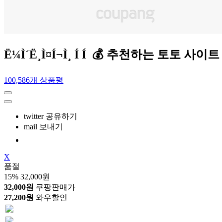
Ë¼Ì´Ë¸Ì¤Í¬Ì¸ Í Í 💰 추천하는
100,586개 상품평
twitter 공유하기
mail 보내기
X
품절
15%
32,000원
32,000원
쿠팡판매가
27,200원
와우할인