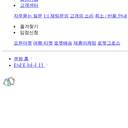
고객센터
자주묻는 질문
1:1 채팅문의
고객의 소리
취소 / 반품 안내
즐겨찾기
입점신청
오픈마켓
여행·티켓
로켓배송
제휴마케팅
로켓그로스
쿠팡 홈
Ë¼Ì´Ë¸Ì¤Í¬Ì¸ Í Í