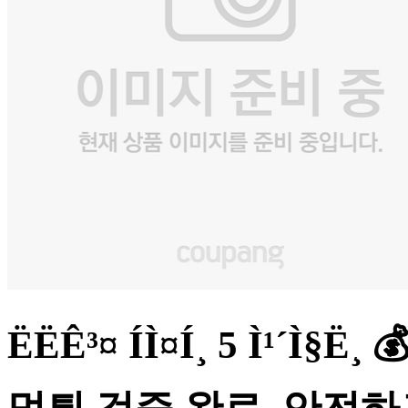
ËËÊ³¤ ÍÌ¤Í¸ 5 Ì