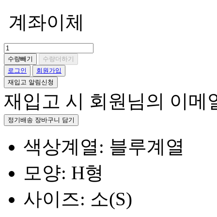
계좌이체
수량빼기
수량더하기
로그인
회원가입
재입고 알림신청
재입고 시 회원님의 이메
정기배송 장바구니 담기
색상계열: 블루계열
모양: H형
사이즈: 소(S)