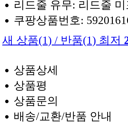
리드줄 유무: 리드줄 
쿠팡상품번호: 5920161660
새 상품
(1)
/
반품
(1)
최저
상품상세
상품평
상품문의
배송/교환/반품 안내