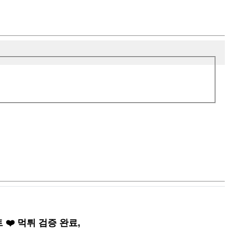
 사이트 ❤️ 먹튀 검증 완료,