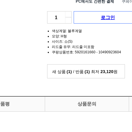
PC에서도 간편한 결제
쿠페
로그인
색상계열: 블루계열
모양: H형
사이즈: 소(S)
리드줄 유무: 리드줄 미포함
쿠팡상품번호: 5920161660 - 10490923604
새 상품
(1)
/
반품
(1)
최저
23,120
원
상품평
상품문의