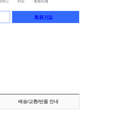
이머니
카드
계좌이체
회원가입
배송/교환/반품 안내