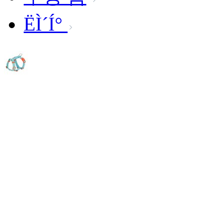
ËÌ´Í°