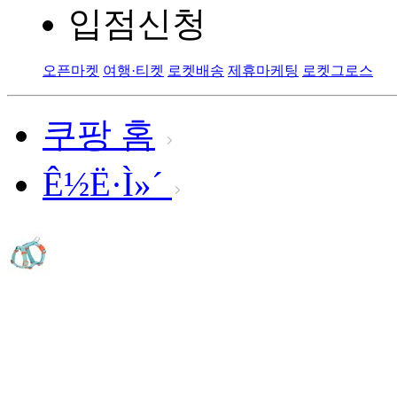
입점신청
오픈마켓
여행·티켓
로켓배송
제휴마케팅
로켓그로스
쿠팡 홈
Ê½Ë·Ì»´