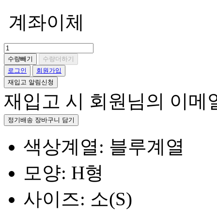
계좌이체
수량빼기
수량더하기
로그인
회원가입
재입고 알림신청
재입고 시 회원님의 이메
정기배송 장바구니 담기
색상계열: 블루계열
모양: H형
사이즈: 소(S)