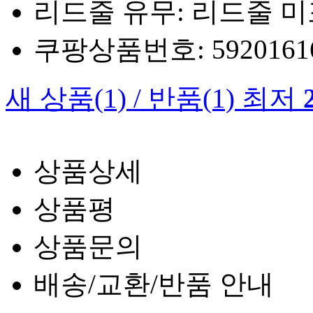
리드줄 유무: 리드줄 
쿠팡상품번호: 5920161660
새 상품
(1)
/
반품
(1)
최저
상품상세
상품평
상품문의
배송/교환/반품 안내