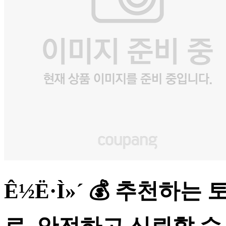
Ê½Ë·Ì»´ 💰 추천하